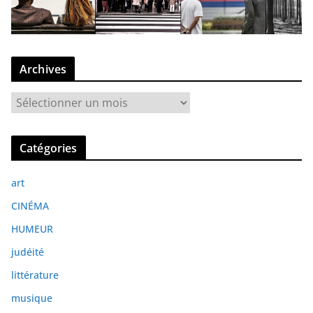
Archives
A
r
c
Catégories
h
i
art
v
e
CINÉMA
s
HUMEUR
judéité
littérature
musique