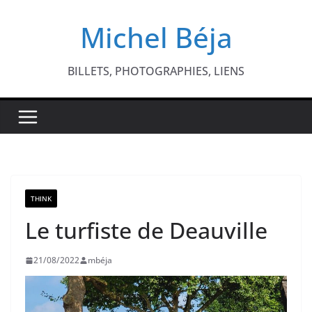
Passer
Michel Béja
au
contenu
BILLETS, PHOTOGRAPHIES, LIENS
THINK
Le turfiste de Deauville
21/08/2022
mbéja