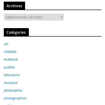
Archives
A
r
c
Catégories
h
i
art
v
e
CINÉMA
s
HUMEUR
judéité
littérature
musique
philosophie
photographies