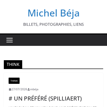
Passer
Michel Béja
au
contenu
BILLETS, PHOTOGRAPHIES, LIENS
THINK
THINK
27/07/2026
mbéja
# UN PRÉFÉRÉ (SPILLIAERT)