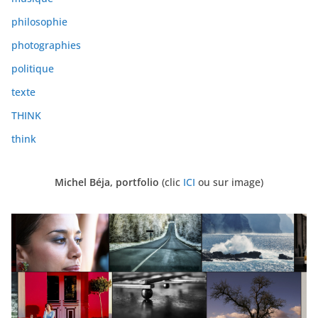
philosophie
photographies
politique
texte
THINK
think
Michel Béja, portfolio
(clic
ICI
ou sur image)