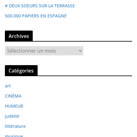
# DEUX SOEURS SUR LA TERRASSE
500.000 PAPIERS EN ESPAGNE
Archives
A
r
c
Catégories
h
i
art
v
e
CINÉMA
s
HUMEUR
judéité
littérature
musique