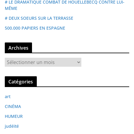
# LE DRAMATIQUE COMBAT DE HOUELLEBECQ CONTRE LUI-
MÊME
# DEUX SOEURS SUR LA TERRASSE
500.000 PAPIERS EN ESPAGNE
Archives
A
r
c
Catégories
h
i
art
v
e
CINÉMA
s
HUMEUR
judéité