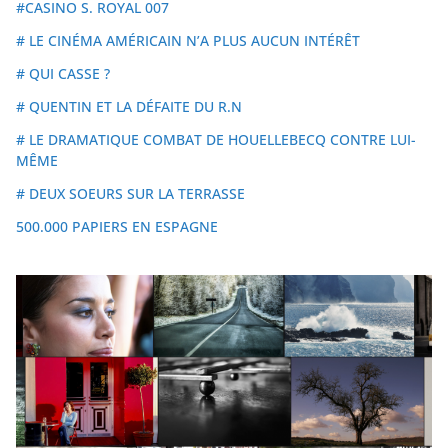
#CASINO S. ROYAL 007
# LE CINÉMA AMÉRICAIN N’A PLUS AUCUN INTÉRÊT
# QUI CASSE ?
# QUENTIN ET LA DÉFAITE DU R.N
# LE DRAMATIQUE COMBAT DE HOUELLEBECQ CONTRE LUI-
MÊME
# DEUX SOEURS SUR LA TERRASSE
500.000 PAPIERS EN ESPAGNE