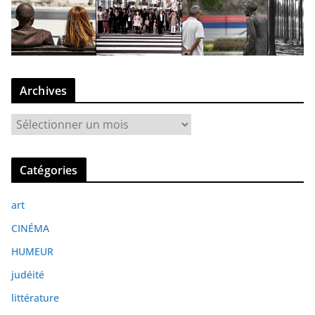
Archives
A
r
c
Catégories
h
i
art
v
e
CINÉMA
s
HUMEUR
judéité
littérature