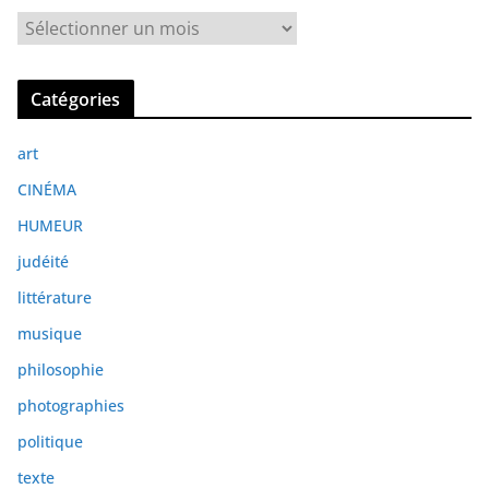
A
r
c
Catégories
h
i
art
v
e
CINÉMA
s
HUMEUR
judéité
littérature
musique
philosophie
photographies
politique
texte