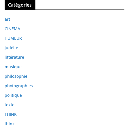
Catégories
h
i
art
v
e
CINÉMA
s
HUMEUR
judéité
littérature
musique
philosophie
photographies
politique
texte
THINK
think