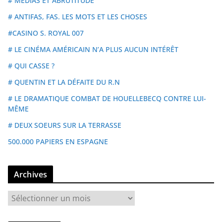
# MÉDIAS ET ABRUTITUDE
# ANTIFAS, FAS. LES MOTS ET LES CHOSES
#CASINO S. ROYAL 007
# LE CINÉMA AMÉRICAIN N’A PLUS AUCUN INTÉRÊT
# QUI CASSE ?
# QUENTIN ET LA DÉFAITE DU R.N
# LE DRAMATIQUE COMBAT DE HOUELLEBECQ CONTRE LUI-
MÊME
# DEUX SOEURS SUR LA TERRASSE
500.000 PAPIERS EN ESPAGNE
Archives
A
r
c