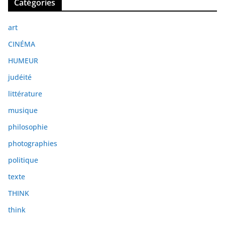
Catégories
h
i
art
v
e
CINÉMA
s
HUMEUR
judéité
littérature
musique
philosophie
photographies
politique
texte
THINK
think