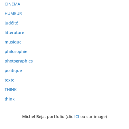
e
CINÉMA
s
HUMEUR
judéité
littérature
musique
philosophie
photographies
politique
texte
THINK
think
Michel Béja, portfolio
(clic
ICI
ou sur image)