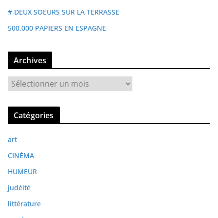
# DEUX SOEURS SUR LA TERRASSE
500.000 PAPIERS EN ESPAGNE
Archives
A
r
c
Catégories
h
i
art
v
e
CINÉMA
s
HUMEUR
judéité
littérature