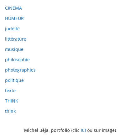
e
CINÉMA
s
HUMEUR
judéité
littérature
musique
philosophie
photographies
politique
texte
THINK
think
Michel Béja, portfolio
(clic
ICI
ou sur image)