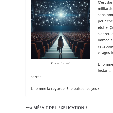
C’est da
milliards
sans nom
pour che
étoffe. Ç
s’enroule
immédiat
vagabond
virages i
Prompt ia mb
L’homme 
instants.
serrée.
L’homme la regarde. Elle baisse les yeux.
# MÉFAIT DE L’EXPLICATION ?