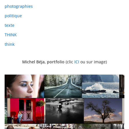
photographies
politique
texte
THINK
think
Michel Béja, portfolio
(clic
ICI
ou sur image)