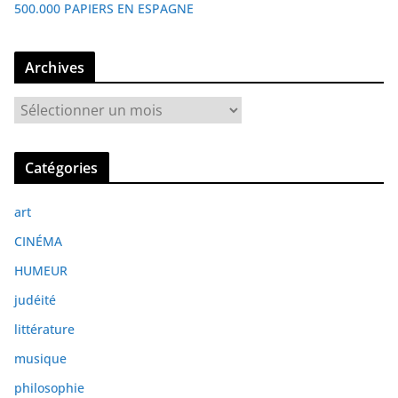
500.000 PAPIERS EN ESPAGNE
Archives
A
r
c
Catégories
h
i
art
v
e
CINÉMA
s
HUMEUR
judéité
littérature
musique
philosophie