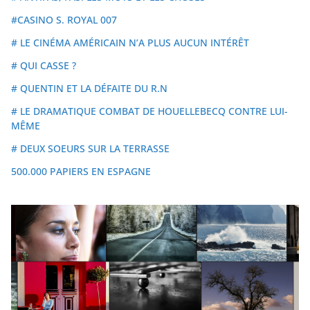
#CASINO S. ROYAL 007
# LE CINÉMA AMÉRICAIN N’A PLUS AUCUN INTÉRÊT
# QUI CASSE ?
# QUENTIN ET LA DÉFAITE DU R.N
# LE DRAMATIQUE COMBAT DE HOUELLEBECQ CONTRE LUI-
MÊME
# DEUX SOEURS SUR LA TERRASSE
500.000 PAPIERS EN ESPAGNE