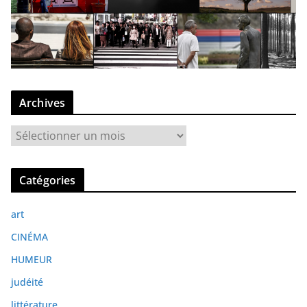
Archives
A
r
c
Catégories
h
i
art
v
e
CINÉMA
s
HUMEUR
judéité
littérature