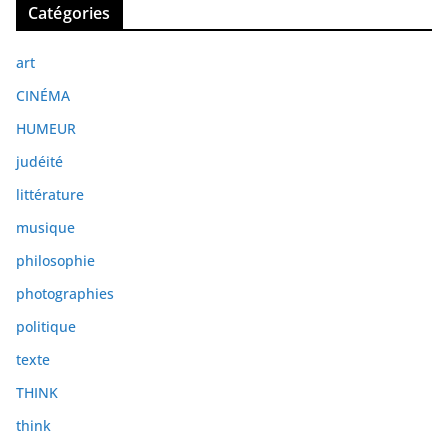
Catégories
h
i
art
v
e
CINÉMA
s
HUMEUR
judéité
littérature
musique
philosophie
photographies
politique
texte
THINK
think