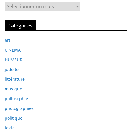
A
r
c
Catégories
h
i
art
v
e
CINÉMA
s
HUMEUR
judéité
littérature
musique
philosophie
photographies
politique
texte