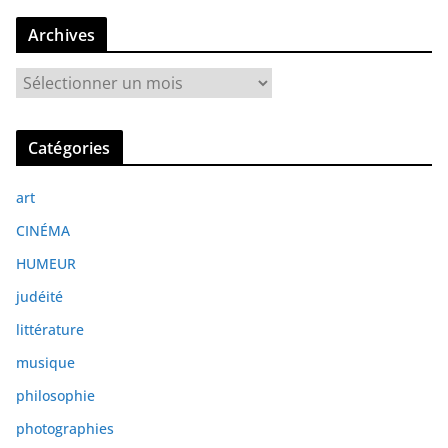
Archives
A
r
c
Catégories
h
i
art
v
e
CINÉMA
s
HUMEUR
judéité
littérature
musique
philosophie
photographies