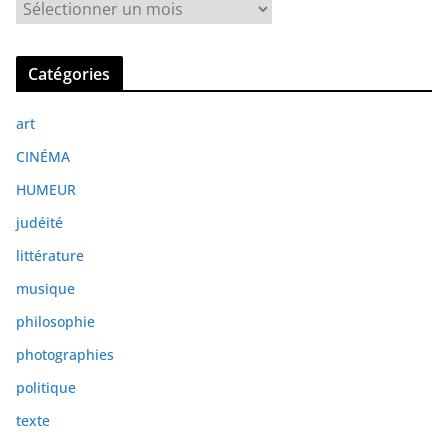
A
r
c
Catégories
h
i
art
v
e
CINÉMA
s
HUMEUR
judéité
littérature
musique
philosophie
photographies
politique
texte