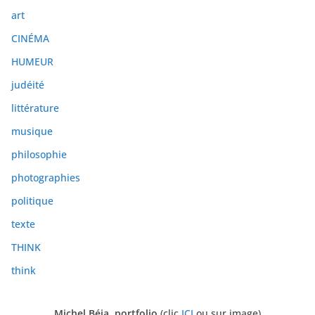
i
art
v
e
CINÉMA
s
HUMEUR
judéité
littérature
musique
philosophie
photographies
politique
texte
THINK
think
Michel Béja, portfolio
(clic
ICI
ou sur image)