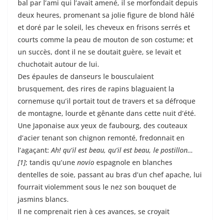
bal par l’ami qui l’avait amené, il se morfondait depuis
deux heures, promenant sa jolie figure de blond hâlé
et doré par le soleil, les cheveux en frisons serrés et
courts comme la peau de mouton de son costume; et
un succès, dont il ne se doutait guère, se levait et
chuchotait autour de lui.
Des épaules de danseurs le bousculaient
brusquement, des rires de rapins blaguaient la
cornemuse qu’il portait tout de travers et sa défroque
de montagne, lourde et gênante dans cette nuit d’été.
Une Japonaise aux yeux de faubourg, des couteaux
d’acier tenant son chignon remonté, fredonnait en
l’agaçant:
Ah! qu’il est beau, qu’il est beau, le postillon…
[1]
; tandis qu’une
novio
espagnole en blanches
dentelles de soie, passant au bras d’un chef apache, lui
fourrait violemment sous le nez son bouquet de
jasmins blancs.
Il ne comprenait rien à ces avances, se croyait