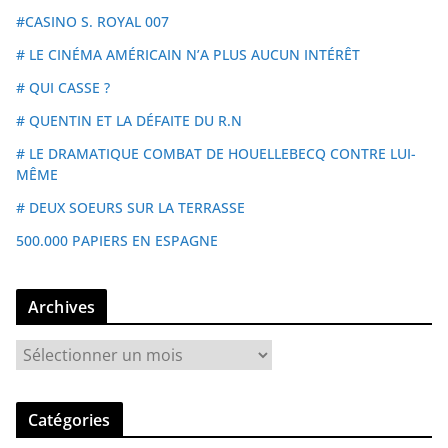
#CASINO S. ROYAL 007
# LE CINÉMA AMÉRICAIN N’A PLUS AUCUN INTÉRÊT
# QUI CASSE ?
# QUENTIN ET LA DÉFAITE DU R.N
# LE DRAMATIQUE COMBAT DE HOUELLEBECQ CONTRE LUI-
MÊME
# DEUX SOEURS SUR LA TERRASSE
500.000 PAPIERS EN ESPAGNE
Archives
A
r
c
Catégories
h