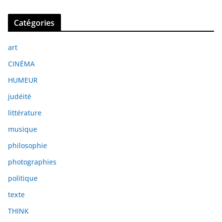
r
c
Catégories
h
i
art
v
e
CINÉMA
s
HUMEUR
judéité
littérature
musique
philosophie
photographies
politique
texte
THINK