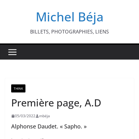
Passer
Michel Béja
au
contenu
BILLETS, PHOTOGRAPHIES, LIENS
THINK
Première page, A.D
05/03/2022
mbéja
Alphonse Daudet. « Sapho. »